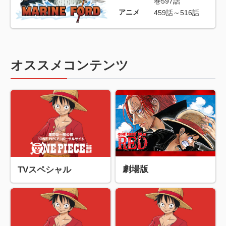
巻597話
アニメ
459話～516話
オススメコンテンツ
劇場版
TVスペシャル