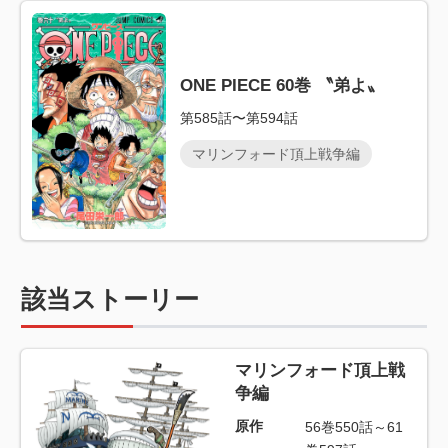
ONE PIECE 60巻 〝弟よ〟
第585話〜第594話
マリンフォード頂上戦争編
該当ストーリー
マリンフォード頂上戦
争編
原作
56巻550話～61