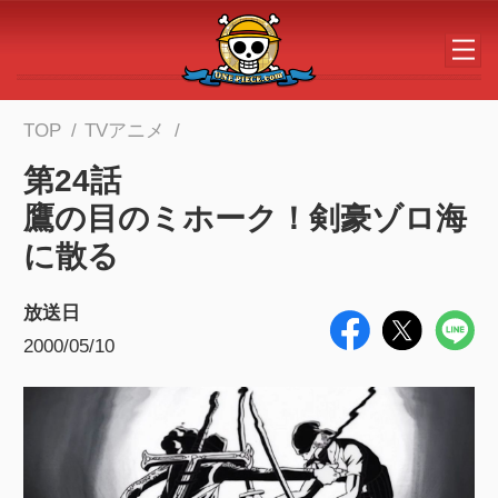
メインコンテンツへスキップする
TOP
TVアニメ
第24話
鷹の目のミホーク！剣豪ゾロ海
に散る
放送日
2000/05/10