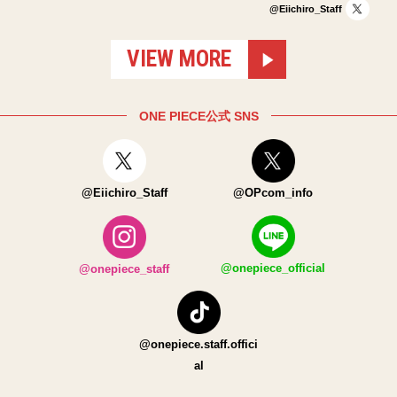
@Eiichiro_Staff
VIEW MORE
ONE PIECE公式 SNS
@Eiichiro_Staff
@OPcom_info
@onepiece_official
@onepiece_staff
@onepiece.staff.offici
al