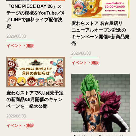
「ONE PIECE DAY’26」ス
テージの模様をYouTube／X
／LINEで無料ライブ配信決
麦わらストア 名古屋店リ
定
ニューアルオープン記念の
2026/08/03
キャンペーン開催&新商品発
売
イベント・施設
2026/08/03
イベント・施設
麦わらストアで8月発売予定
の新商品&8月開催のキャン
ペーンを一挙大公開
2026/08/03
イベント・施設