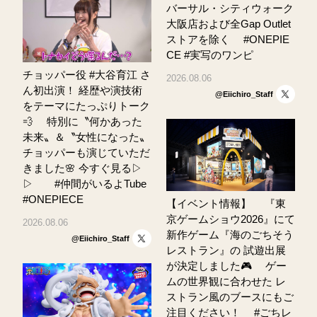
バーサル・シティウォーク
大阪店および全Gap Outlet
ストアを除く ⠀ #ONEPIE
CE #実写のワンピ
チョッパー役 #大谷育江 さ
2026.08.06
ん初出演！ 経歴や演技術
@Eiichiro_Staff
をテーマにたっぷりトーク
💨 ⠀ 特別に〝何かあった
未来〟＆〝女性になった〟
チョッパーも演じていただ
きました🌸 今すぐ見る▷
▷ ⠀⠀ #仲間がいるよTube
#ONEPIECE
【イベント情報】 ⠀ 『東
京ゲームショウ2026』にて
2026.08.06
新作ゲーム『海のごちそう
@Eiichiro_Staff
レストラン』の 試遊出展
が決定しました🎮 ⠀ ゲー
ムの世界観に合わせた レ
ストラン風のブースにもご
注目ください！ ⠀ #ごちレ