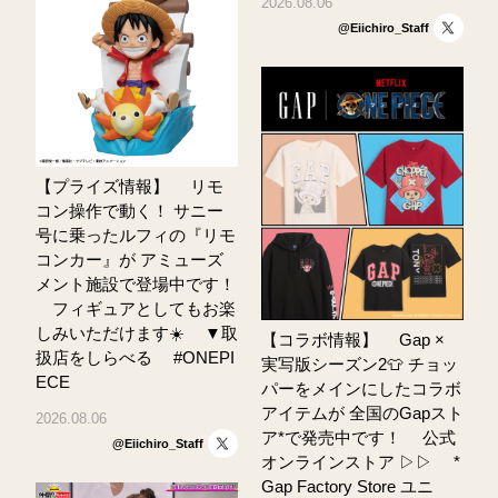
2026.08.06
@Eiichiro_Staff
【プライズ情報】 ⠀ リモ
コン操作で動く！ サニー
号に乗ったルフィの『リモ
コンカー』が アミューズ
メント施設で登場中です！
⠀ フィギュアとしてもお楽
しみいただけます☀️ ⠀ ▼取
【コラボ情報】 ⠀ Gap ×
扱店をしらべる ⠀ #ONEPI
実写版シーズン2👕 チョッ
ECE
パーをメインにしたコラボ
アイテムが 全国のGapスト
2026.08.06
ア*で発売中です！ ⠀ 公式
@Eiichiro_Staff
オンラインストア ▷▷ ⠀ *
Gap Factory Store ユニ