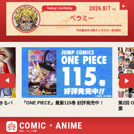
2026.8/7
2026.8/7
Fri
Fri
ベラミー
カク
今日誕生日の他キャラクターをCHECK
今日誕生日の他キャラクターをCHECK
できるバ
『ONE PIECE』最新115巻 好評発売中！
第2回 
票
COMIC・ANIME
原作・アニメ情報