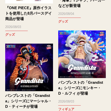
「海軍」Tシャツ、パーカー
などが新登場
『ONE PIECE』原作イラス
トを使用した8月バースデイ
2026/08/04
商品が登場
グッズ
2026/08/03
グッズ
バンプレストの「Grandist
a」シリーズにモンキー・
D・ルフィ が登場
バンプレストの「Grandist
a」シリーズにマーシャル・
2026/08/03
D・ティーチが登場
フィギュア