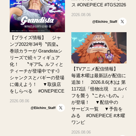
ス #ONEPIECE #TGS2026
2026.08.06
@Eiichiro_Staff
【プライズ情報】 ⠀ ジャ
ンプ2022年34号〝四皇〟
巻頭カラーが Grandistaシ
リーズで続々フィギュア
化！ ⠀ 〝ギア5〟ルフィと
【TVアニメ配信情報】 ⠀
ティーチが登場中です💨
毎週木曜は最新話が配信に
シャンクスとバギーの登場
追加！ ⠀ 2026.8.6(木)は 第
に備えよう！ ⠀ ▼取扱店
1172話「怪物出現 エルバ
をしらべる ⠀ #ONEPIECE
フを襲う〝こわいもの〟」
2026.08.06
が登場！ ⠀ ▼配信中の
@Eiichiro_Staff
サービス一覧 ⠀ ▼予告を
みる ⠀ #ONEPIECE #木曜
ワンピ
2026.08.06