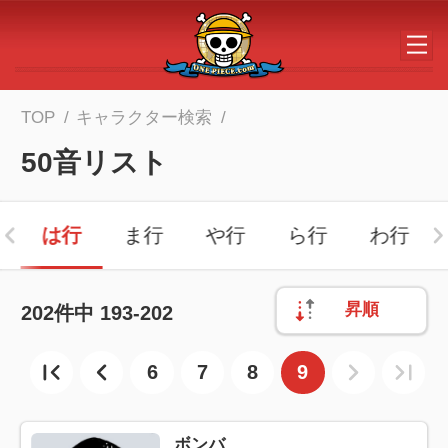
メインコンテンツへスキップする
TOP
キャラクター検索
50音リスト
は行
ま行
や行
ら行
わ行
昇順
202
件中
193-202
6
7
8
9
ボンバ