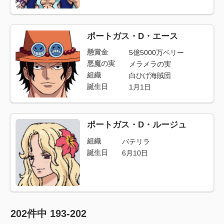
ポートガス・D・エース
懸賞金
5億5000万ベリー
悪魔の実
メラメラの実
組織
白ひげ海賊団
誕生日
1月1日
ポートガス・D・ルージュ
組織
バテリラ
誕生日
6月10日
202
件中
193-202